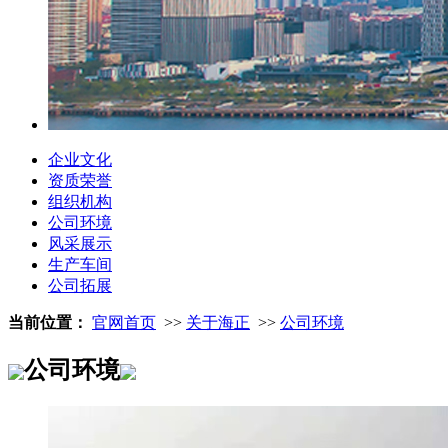
企业文化
资质荣誉
组织机构
公司环境
风采展示
生产车间
公司拓展
当前位置：
官网首页
>>
关于海正
>>
公司环境
公司环境