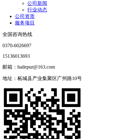
公司新闻
行业动态
公司资质
服务项目
全国咨询热线
0370-6026697
15136013693
邮箱：hailepur@163.com
地址：柘城县产业集聚区广州路10号