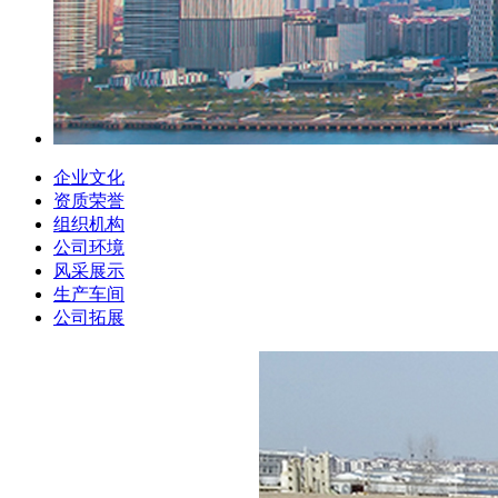
企业文化
资质荣誉
组织机构
公司环境
风采展示
生产车间
公司拓展