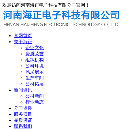
欢迎访问河南海正电子科技有限公司官网！
官网首页
关于海正
企业文化
资质荣誉
组织机构
公司环境
风采展示
生产车间
公司拓展
新闻资讯
公司新闻
行业动态
公司资质
服务项目
品质保证
联系我们