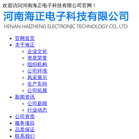
欢迎访问河南海正电子科技有限公司官网！
官网首页
关于海正
企业文化
资质荣誉
组织机构
公司环境
风采展示
生产车间
公司拓展
新闻资讯
公司新闻
行业动态
公司资质
服务项目
品质保证
联系我们