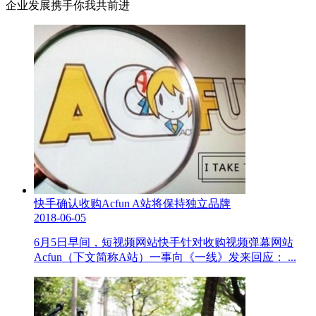
企业发展携手你我共前进
快手确认收购Acfun A站将保持独立品牌
2018-06-05
6月5日早间，短视频网站快手针对收购视频弹幕网站
Acfun（下文简称A站）一事向《一线》发来回应： ...