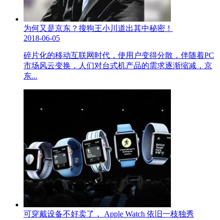
为何又是京东？搜狗王小川道出其中秘密！
2018-06-05
碎片化的移动互联网时代，使用户变得分散，伴随着PC
市场风云变换，人们对台式机产品的需求逐渐缩减，京
东...
可穿戴设备不好卖了， Apple Watch 依旧一枝独秀