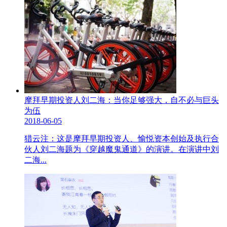
摩拜早期投资人刘二海：当你足够强大，自不必与巨头
为伍
2018-06-05
猎云注：这是摩拜早期投资人、愉悦资本创始及执行合
伙人刘二海题为《穿越魔鬼通道》的演讲。在演讲中刘
二海...