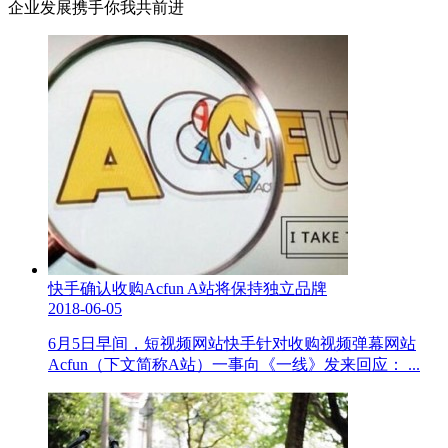
企业发展携手你我共前进
快手确认收购Acfun A站将保持独立品牌
2018-06-05
6月5日早间，短视频网站快手针对收购视频弹幕网站
Acfun（下文简称A站）一事向《一线》发来回应： ...