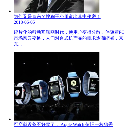
为何又是京东？搜狗王小川道出其中秘密！
2018-06-05
碎片化的移动互联网时代，使用户变得分散，伴随着PC
市场风云变换，人们对台式机产品的需求逐渐缩减，京
东...
可穿戴设备不好卖了， Apple Watch 依旧一枝独秀