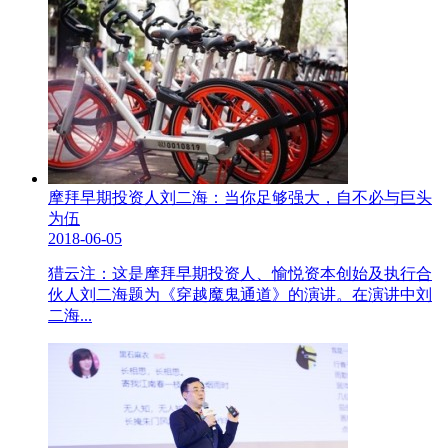
摩拜早期投资人刘二海：当你足够强大，自不必与巨头
为伍
2018-06-05
猎云注：这是摩拜早期投资人、愉悦资本创始及执行合
伙人刘二海题为《穿越魔鬼通道》的演讲。在演讲中刘
二海...