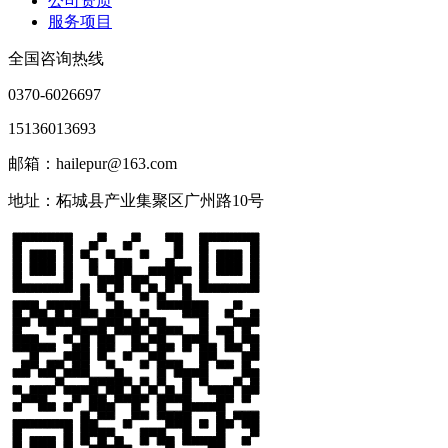
公司资质
服务项目
全国咨询热线
0370-6026697
15136013693
邮箱：hailepur@163.com
地址：柘城县产业集聚区广州路10号