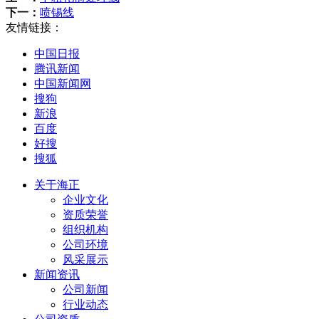
下一：
喷锡线
友情链接：
中国日报
腾讯新闻
中国新闻网
搜狗
新浪
百度
好搜
搜狐
关于海正
企业文化
资质荣誉
组织机构
公司环境
风采展示
新闻资讯
公司新闻
行业动态