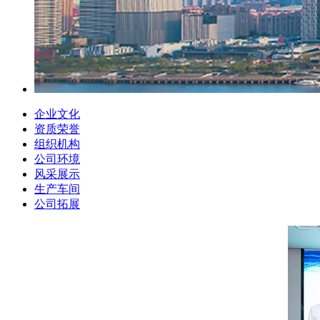
企业文化
资质荣誉
组织机构
公司环境
风采展示
生产车间
公司拓展