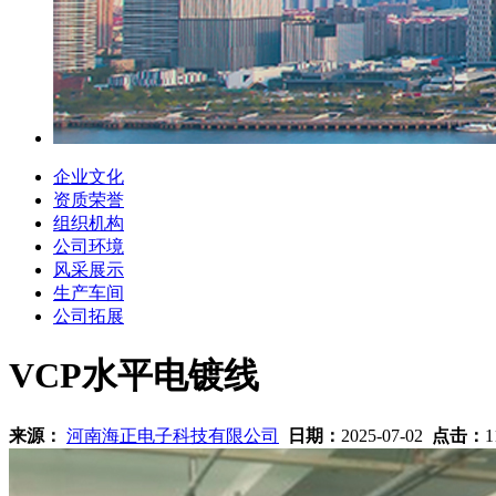
企业文化
资质荣誉
组织机构
公司环境
风采展示
生产车间
公司拓展
VCP水平电镀线
来源：
河南海正电子科技有限公司
日期：
2025-07-02
点击：